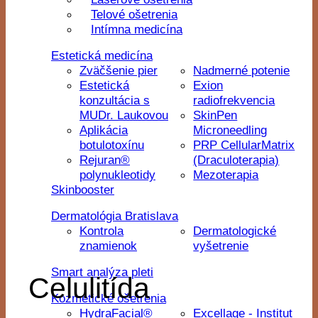
Telové ošetrenia
Intímna medicína
Estetická medicína
Zväčšenie pier
Nadmerné potenie
Estetická
Exion
konzultácia s
radiofrekvencia
MUDr. Laukovou
SkinPen
Aplikácia
Microneedling
botulotoxínu
PRP CellularMatrix
Rejuran®
(Draculoterapia)
polynukleotidy
Mezoterapia
Skinbooster
Dermatológia Bratislava
Kontrola
Dermatologické
znamienok
vyšetrenie
Smart analýza pleti
Celulitída
Kozmetické ošetrenia
HydraFacial®
Excellage - Institut