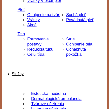
Vrásky v okolí pier
Pleť
Ochlpenie na tvári
Suchá pleť
Vrásky
Povädnutá pleť
Akné
Telo
Formovanie
Strie
postavy
Ochlpenie tela
Redukcia tuku
Ochabnutá
Celulitída
pokožka
Služby
Estetická medicína
Dermatologická ambulancia
Tvárové ošetrenia
Laserové ošetrenia