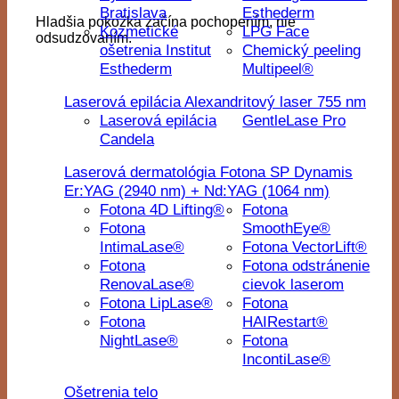
Bratislava
Esthederm
Hladšia pokožka začína pochopením, nie
Kozmetické
LPG Face
odsudzovaním.
ošetrenia Institut
Chemický peeling
Esthederm
Multipeel®
Laserová epilácia Alexandritový laser 755 nm
Laserová epilácia
GentleLase Pro
Candela
Laserová dermatológia Fotona SP Dynamis
Er:YAG (2940 nm) + Nd:YAG (1064 nm)
Fotona 4D Lifting®
Fotona
Fotona
SmoothEye®
IntimaLase®
Fotona VectorLift®
Fotona
Fotona odstránenie
RenovaLase®
cievok laserom
Fotona LipLase®
Fotona
Fotona
HAIRestart®
NightLase®
Fotona
IncontiLase®
Ošetrenia telo