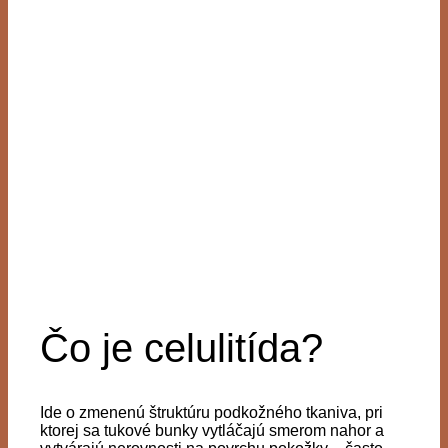
Čo je celulitída?
Ide o zmenenú štruktúru podkožného tkaniva, pri
ktorej sa tukové bunky vytláčajú smerom nahor a