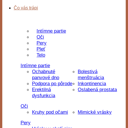
Čo vás trápi
Intímne partie
Oči
Pery
Pleť
Telo
Intímne partie
Ochabnuté
Bolestivá
panvové dno
menštruácia
Podpora po pôrode
Inkontinencia
Erektilná
Oslabená prostata
dysfunkcia
Oči
Kruhy pod očami
Mimické vrásky
Pery