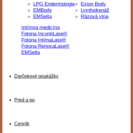
LPG Endermologie
Exion Body
EMBody
Lymfodrenáž
EMSella
Rázová vlna
Intímna medicína
Fotona IncontiLase®
Fotona IntimaLase®
Fotona RenovaLase®
EMSella
Darčekové poukážky
Pred a po
Cenník