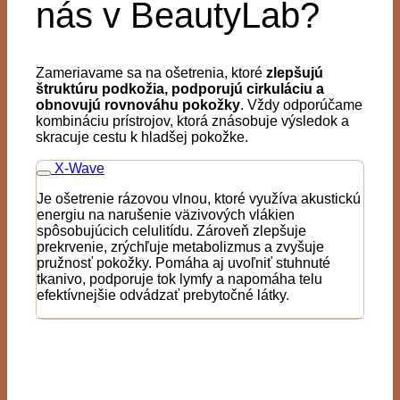
nás v BeautyLab?
Zameriavame sa na ošetrenia, ktoré
zlepšujú
štruktúru podkožia, podporujú cirkuláciu a
obnovujú rovnováhu pokožky
. Vždy odporúčame
kombináciu prístrojov, ktorá znásobuje výsledok a
skracuje cestu k hladšej pokožke.
X-Wave
Je ošetrenie rázovou vlnou, ktoré využíva akustickú
energiu na narušenie väzivových vlákien
spôsobujúcich celulitídu. Zároveň zlepšuje
prekrvenie, zrýchľuje metabolizmus a zvyšuje
pružnosť pokožky. Pomáha aj uvoľniť stuhnuté
tkanivo, podporuje tok lymfy a napomáha telu
efektívnejšie odvádzať prebytočné látky.