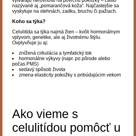
vytvárajú nerovnosti na povrchu pokožky – často
nazývané aj „pomarančová koža“. Najčastejšie sa
vyskytuje na stehnách, zadku, bruchu či pažiach.
Koho sa týka?
Celulitída sa týka najmä žien – kvôli hormonálnym
vplyvom, genetike, ale aj životnému štýlu.
Ovplyvňuje ju aj:
znížená cirkulácia a lymfatický tok
hormonálne výkyvy (napr. po pôrode alebo
počas PMS)
sedavý spôsob života
zmena elasticity pokožky s pribúdajúcim vekom
Ako vieme s
celulitídou pomôcť u