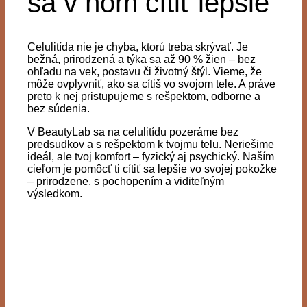
sa v ňom cítiť lepšie
Celulitída nie je chyba, ktorú treba skrývať. Je
bežná, prirodzená a týka sa až 90 % žien – bez
ohľadu na vek, postavu či životný štýl. Vieme, že
môže ovplyvniť, ako sa cítiš vo svojom tele. A práve
preto k nej pristupujeme s rešpektom, odborne a
bez súdenia.
V BeautyLab sa na celulitídu pozeráme bez
predsudkov a s rešpektom k tvojmu telu. Neriešime
ideál, ale tvoj komfort – fyzický aj psychický. Naším
cieľom je pomôcť ti cítiť sa lepšie vo svojej pokožke
– prirodzene, s pochopením a viditeľným
výsledkom.