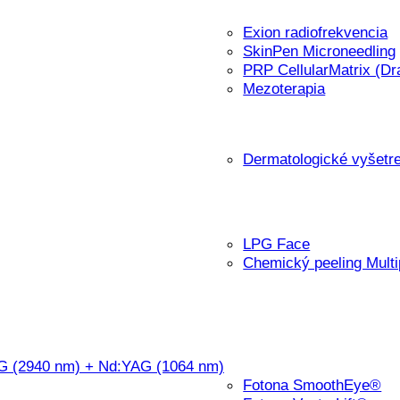
Exion radiofrekvencia
SkinPen Microneedling
PRP CellularMatrix (Dr
Mezoterapia
Dermatologické vyšetr
LPG Face
Chemický peeling Mult
AG (2940 nm) + Nd:YAG (1064 nm)
Fotona SmoothEye®