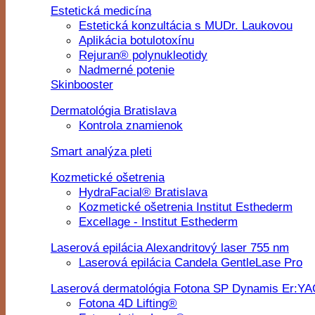
Estetická medicína
Estetická konzultácia s MUDr. Laukovou
Aplikácia botulotoxínu
Rejuran® polynukleotidy
Nadmerné potenie
Skinbooster
Dermatológia Bratislava
Kontrola znamienok
Smart analýza pleti
Kozmetické ošetrenia
HydraFacial® Bratislava
Kozmetické ošetrenia Institut Esthederm
Excellage - Institut Esthederm
Laserová epilácia Alexandritový laser 755 nm
Laserová epilácia Candela GentleLase Pro
Laserová dermatológia Fotona SP Dynamis Er:Y
Fotona 4D Lifting®