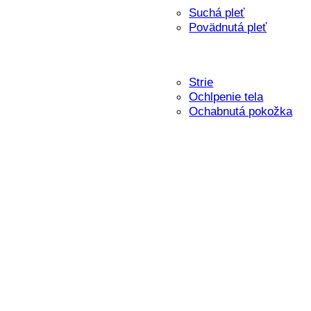
Suchá pleť
Povädnutá pleť
Strie
Ochlpenie tela
Ochabnutá pokožka