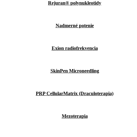
Rejuran® polynukleotidy
Nadmerné potenie
Exion radiofrekvencia
SkinPen Microneedling
PRP CellularMatrix (Draculoterapia)
Mezoterapia