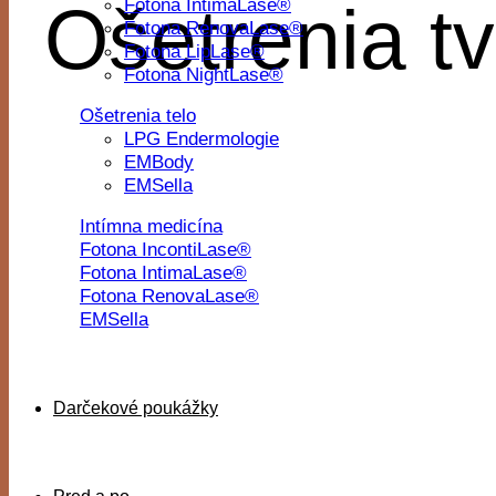
Fotona IntimaLase®
Ošetrenia t
Fotona RenovaLase®
Fotona LipLase®
Fotona NightLase®
Ošetrenia telo
LPG Endermologie
EMBody
EMSella
Intímna medicína
Fotona IncontiLase®
Fotona IntimaLase®
Fotona RenovaLase®
EMSella
Darčekové poukážky