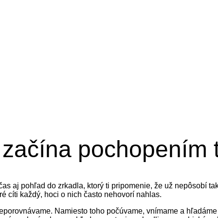
á začína pochopením tv
as aj pohľad do zrkadla, ktorý ti pripomenie, že už nepôsobí tak 
ré cíti každý, hoci o nich často nehovorí nahlas.
porovnávame. Namiesto toho počúvame, vnímame a hľadáme pres