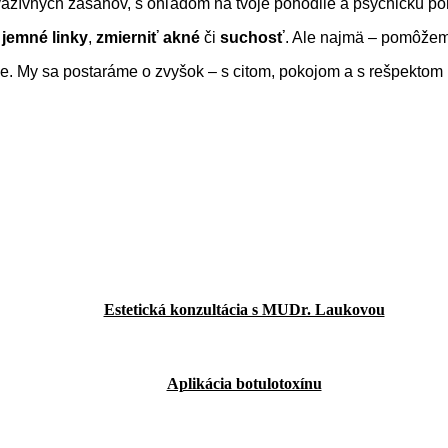
vazívnych zásahov, s ohľadom na tvoje pohodlie a psychickú p
 jemné linky
,
zmierniť
akné
či
suchosť
. Ale najmä – pomôžeme 
je. My sa postaráme o zvyšok – s citom, pokojom a s rešpektom k 
Estetická konzultácia s MUDr. Laukovou
Aplikácia botulotoxínu