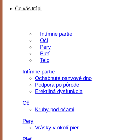
Čo vás trápi
Intímne partie
Oči
Pery
Pleť
Telo
Intímne partie
Ochabnuté panvové dno
Podpora po pôrode
Erektilná dysfunkcia
Oči
Kruhy pod očami
Pery
Vrásky v okolí pier
Pleť