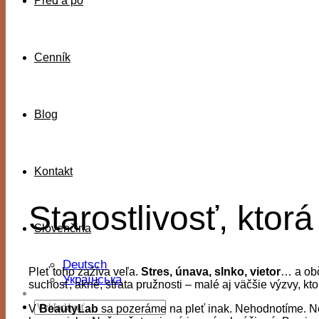
Pred a po
Cenník
Blog
Kontakt
Starostlivosť, ktor
Slovenčina
Deutsch
Pleť toho zažíva veľa.
Stres, únava, slnko, vietor
… a obč
Українська
suchosť, akné, strata pružnosti – malé aj väčšie výzvy, kto
V
BeautyLab
sa pozeráme na pleť inak. Nehodnotíme. Ne