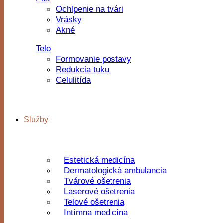
Ochlpenie na tvári
Vrásky
Akné
Telo
Formovanie postavy
Redukcia tuku
Celulitída
Služby
Estetická medicína
Dermatologická ambulancia
Tvárové ošetrenia
Laserové ošetrenia
Telové ošetrenia
Intímna medicína