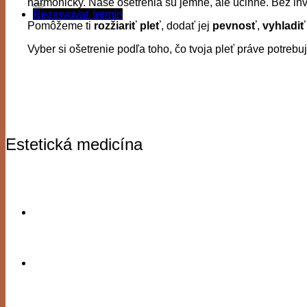
harmonicky. Naše ošetrenia sú jemné, ale účinné. Bez in
Rezervovať termín
Pomôžeme ti
rozžiariť pleť
, dodať jej
pevnosť
,
vyhladiť
Vyber si ošetrenie podľa toho, čo tvoja pleť práve potrebu
Estetická medicína