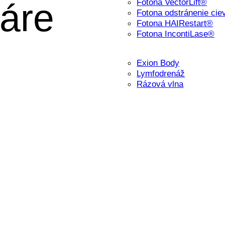
Fotona VectorLift®
váre
Fotona odstránenie cie
Fotona HAIRestart®
Fotona IncontiLase®
Exion Body
Lymfodrenáž
Rázová vlna