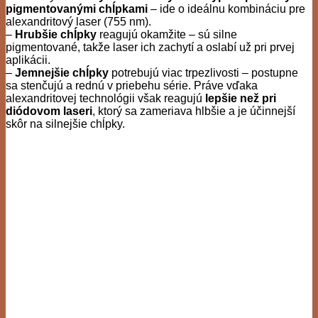
pigmentovanými chĺpkami
– ide o ideálnu kombináciu pre
alexandritový laser (755 nm).
–
Hrubšie chĺpky
reagujú okamžite – sú silne
pigmentované, takže laser ich zachytí a oslabí už pri prvej
aplikácii.
–
Jemnejšie chĺpky
potrebujú viac trpezlivosti – postupne
sa stenčujú a rednú v priebehu série. Práve vďaka
alexandritovej technológii však reagujú
lepšie než pri
diódovom laseri
, ktorý sa zameriava hlbšie a je účinnejší
skôr na silnejšie chĺpky.