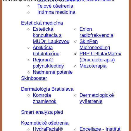
Telové ošetrenia
Intímna medicína
Estetická medicína
Estetická
Exion
konzultácia s
radiofrekvencia
MUDr. Laukovou
SkinPen
Aplikácia
Microneedling
botulotoxínu
PRP CellularMatrix
Rejuran®
(Draculoterapia)
polynukleotidy
Mezoterapia
Nadmerné potenie
Skinbooster
Dermatológia Bratislava
Kontrola
Dermatologické
znamienok
vyšetrenie
Smart analýza pleti
Kozmetické ošetrenia
HydraFacial®
Excellage - Institut