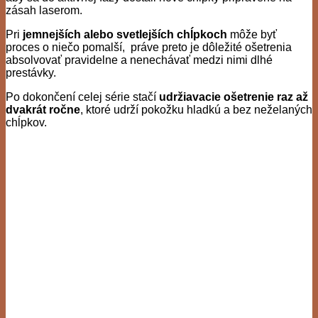
zásah laserom.
Pri
jemnejších alebo svetlejších chĺpkoch
môže byť
proces o niečo pomalší, práve preto je dôležité ošetrenia
absolvovať pravidelne a nenechávať medzi nimi dlhé
prestávky.
Po dokončení celej série stačí
udržiavacie ošetrenie raz až
dvakrát ročne
, ktoré udrží pokožku hladkú a bez neželaných
chĺpkov.