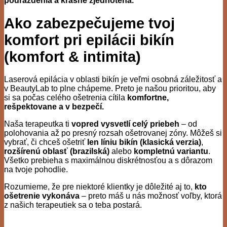
podráždenia a krásne zjednotená.
Ako zabezpečujeme tvoj
komfort pri epilácii bikín
(komfort & intimita)
Laserová epilácia v oblasti bikín je veľmi osobná záležitosť a
v BeautyLab to plne chápeme. Preto je našou prioritou, aby
si sa počas celého ošetrenia cítila
komfortne,
rešpektovane a v bezpečí.
Naša terapeutka ti
vopred vysvetlí celý priebeh
– od
polohovania až po presný rozsah ošetrovanej zóny. Môžeš si
vybrať, či chceš ošetriť
len líniu bikín (klasická verzia)
,
rozšírenú oblasť (brazilská)
alebo
kompletnú variantu
.
Všetko prebieha s maximálnou diskrétnosťou a s dôrazom
na tvoje pohodlie.
Rozumieme, že pre niektoré klientky je dôležité aj to,
kto
ošetrenie vykonáva
– preto máš u nás možnosť voľby, ktorá
z našich terapeutiek sa o teba postará.