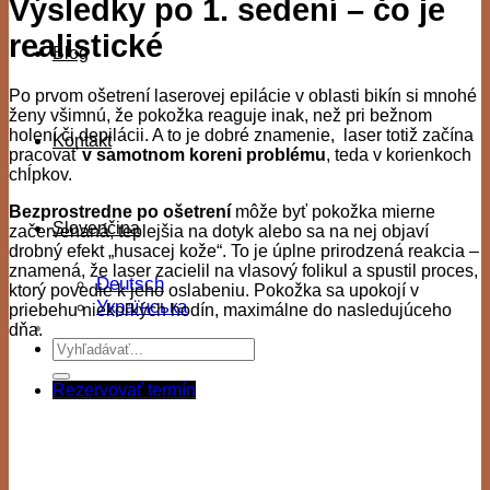
Výsledky po 1. sedení – čo je
realistické
Blog
Po prvom ošetrení laserovej epilácie v oblasti bikín si mnohé
ženy všimnú, že pokožka reaguje inak, než pri bežnom
holení či depilácii. A to je dobré znamenie, laser totiž začína
Kontakt
pracovať
v samotnom koreni problému
, teda v korienkoch
chĺpkov.
Bezprostredne po ošetrení
môže byť pokožka mierne
Slovenčina
začervenaná, teplejšia na dotyk alebo sa na nej objaví
drobný efekt „husacej kože“. To je úplne prirodzená reakcia –
znamená, že laser zacielil na vlasový folikul a spustil proces,
Deutsch
ktorý povedie k jeho oslabeniu. Pokožka sa upokojí v
Українська
priebehu niekoľkých hodín, maximálne do nasledujúceho
dňa.
Rezervovať termín