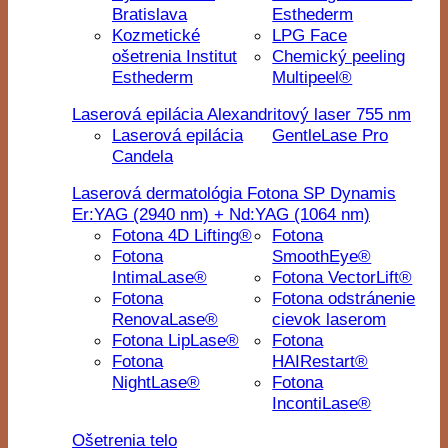
Bratislava
Esthederm
Kozmetické
LPG Face
ošetrenia Institut
Chemický peeling
Esthederm
Multipeel®
Laserová epilácia Alexandritový laser 755 nm
Laserová epilácia
GentleLase Pro
Candela
Laserová dermatológia Fotona SP Dynamis
Er:YAG (2940 nm) + Nd:YAG (1064 nm)
Fotona 4D Lifting®
Fotona
Fotona
SmoothEye®
IntimaLase®
Fotona VectorLift®
Fotona
Fotona odstránenie
RenovaLase®
cievok laserom
Fotona LipLase®
Fotona
Fotona
HAIRestart®
NightLase®
Fotona
IncontiLase®
Ošetrenia telo