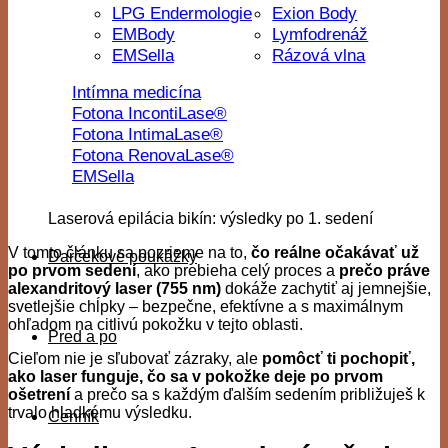
LPG Endermologie
Exion Body
EMBody
Lymfodrenáž
EMSella
Rázová vlna
Intímna medicína
Fotona IncontiLase®
Fotona IntimaLase®
Fotona RenovaLase®
EMSella
Laserová epilácia bikín: výsledky po 1. sedení
V tomto článku sa pozrieme na to,
čo reálne očakávať už
Darčekové poukážky
po prvom sedení
, ako prebieha celý proces a
prečo práve
alexandritový laser (755 nm)
dokáže zachytiť aj jemnejšie,
svetlejšie chĺpky – bezpečne, efektívne a s maximálnym
ohľadom na citlivú pokožku v tejto oblasti.
Pred a po
Cieľom nie je sľubovať zázraky, ale
pomôcť ti pochopiť,
ako laser funguje, čo sa v pokožke deje po prvom
ošetrení
a prečo sa s každým ďalším sedením približuješ k
trvalo hladkému výsledku.
Cenník