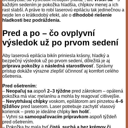
každým sedením je pokožka hladšia, chĺpkov menej a ich
rast slabší. A práve to robí laserovú epiláciu tak jedinečnou a
nejde len o krátkodobý efekt, ale o
dlhodobé riešenie
hladkosti bez podráždenia.
Pred a po – čo ovplyvní
výsledok už po prvom sedení
Aby laserová epilácia bikín priniesla krásny, hladký a
bezpečný výsledok už po prvom sedení, dôležitá je aj
príprava pokožky
a
následná starostlivosť
. Správny
prístup dokáže výrazne zlepšiť účinnosť aj komfort celého
ošetrenia.
Pred ošetrením:
–
Neopaľuj sa
aspoň
2–3 týždne
pred zákrokom – opálená
pokožka má viac melanínu a mohla by reagovať citlivejšie.
–
Nevytrhávaj chĺpky
voskom, epilátorom ani pinzetou
4–6
týždňov
pred laserom. Laser potrebuje zachytiť vlasový
korienok – preto je ideálne chĺpky
len holiť
.
– Vyhni sa
samoopaľovacím prípravkom
aspoň týždeň
pred ošetrením.
– Pokožka by mala byť
čistá, suchá a bez krémov či