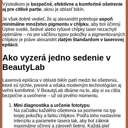
Výsledkom je
bezpečné, efektívne a komfortné ošetrenie
aj pre citlivé partie
, akou je oblasť bikín.
Je však dobré vedieť, že aj alexandrit potrebuje
aspoň
minimálne množstvo pigmentu v chĺpku
, aby bol účinný.
Úplne svetlé, šedivé alebo ryšavé chĺpky laser nezachytí
optimálne – no pre väčšinu typov pokožky a pigmentovaných
chĺpkov je práve alexandrit
zlatým štandardom v laserovej
epilácii
.
Ako vyzerá jedno sedenie v
BeautyLab
Laserová epilácia v oblasti bikín patrí medzi tie ošetrenia,
ktoré sú rýchle, presné a vďaka moderným technológiám aj
veľmi komfortné. V BeautyLab dbáme na to, aby si sa cítila
bezpečne a uvoľnene – už od prvého momentu.
Mini diagnostika a určenie fototypu
Na začiatku každého ošetrenia sa pozrieme na typ
tvojej pokožky a farbu chĺpkov. Podľa toho nastavíme
intenzitu a parametre lasera tak, aby bol zákrok
maximálne účinný a zároveň šetrný. Každá pleť