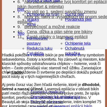
Vrásky v okolí pier
Ako zabezpečujeme tvoj komfort pri epilácii
bikín (komfort & intimita)
Pleť
Kto vidí po 1. sedení najväčšiu zmenu
Ochlpenie na tvári
Suchá pleť
Mýty vs. fakty o „výsledkoch po prvom sed
Vrásky
Povädnutá pleť
epilácie“
Akné
Bezpečnosť a možné reakcie
Cena, dĺžka a plán série pre bikiny
Telo
Časté otázky o laserovej epilácii
Formovanie
Strie
postavy
Ochlpenie tela
Redukcia tuku
Ochabnutá
Celulitída
pokožka
Hladká pokožka v oblasti bikín je pre mnohé ženy symbolom
sebavedomia, čistoty a komfortu. No zároveň aj miestom, kde
klasické spôsoby odstraňovania chĺpkov – holenie, vosk či
krém – často prinášajú viac starostí než úžitku. Zarastajúce
chĺpky, podráždenie či svrbenie po depilácii dokážu pokaziť
Služby
pocit istoty aj v tých najjemnejších chvíľach.
Aj preto čoraz viac žien hľadá riešenie, ktoré je
dlhodobé,
šetrné a naozaj účinné
. Laserová epilácia v oblasti bikín
Estetická medicína
patrí medzi najžiadanejšie ošetrenia práve preto, že spája
Dermatologická ambulancia
komfort, precíznosť a výsledky, ktoré vidno aj cítno. V
Tvárové ošetrenia
BeautyLab stoja bikiny 50 eur za sedenie, intim komplet 75
eur, kompletné ceny nájdeš pri
laserovej epilácii bikín
.
Laserové ošetrenia