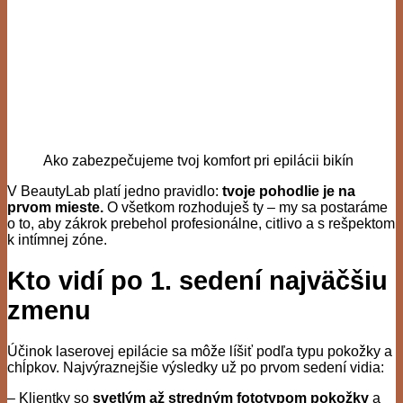
Ako zabezpečujeme tvoj komfort pri epilácii bikín
V BeautyLab platí jedno pravidlo:
tvoje pohodlie je na
prvom mieste.
O všetkom rozhoduješ ty – my sa postaráme
o to, aby zákrok prebehol profesionálne, citlivo a s rešpektom
k intímnej zóne.
Kto vidí po 1. sedení najväčšiu
zmenu
Účinok laserovej epilácie sa môže líšiť podľa typu pokožky a
chĺpkov. Najvýraznejšie výsledky už po prvom sedení vidia:
– Klientky so
svetlým až stredným fototypom pokožky
a