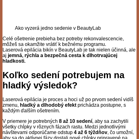
Ako vyzerá jedno sedenie v BeautyLab
Celé ošetrenie prebieha bez potreby rekonvalescencie,
môžeš sa okamžite vrátiť k bežnému programu.
Laserová epilácia bikín v BeautyLab je tak nielen účinná, ale
aj
jemná, rýchla a bezpečná cesta k dlhotrvajúcej
hladkosti.
Koľko sedení potrebujem na
hladký výsledok?
Laserová epilácia je proces a hoci už po prvom sedení vidíš
zmenu,
hladký a dlhodobý efekt
prichádza postupne, s
každým ďalším ošetrením.
V priemere je potrebných
8 až 10 sedení
, aby sa zachytili
všetky chĺpky v rôznych fázach rastu. Medzi jednotlivými
návštevami odporúčame odstup
4 až 6 týždňov
, čo umožní,
aby sa do aktívnej fázy dostali nové chĺpky pripravené na