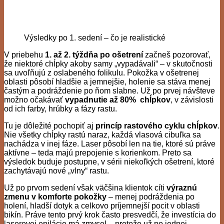
Výsledky po 1. sedení – čo je realistické
V priebehu
1. až 2. týždňa po ošetrení
začneš pozorovať,
že niektoré chĺpky akoby samy „vypadávali“ – v skutočnosti
sa uvoľňujú z oslabeného folikulu. Pokožka v ošetrenej
oblasti pôsobí hladšie a jemnejšie, holenie sa stáva menej
častým a podráždenie po ňom slabne. Už po prvej návšteve
možno očakávať
vypadnutie až 80% chĺpkov
, v závislosti
od ich farby, hrúbky a fázy rastu.
Tu je dôležité pochopiť aj
princíp rastového cyklu chĺpkov
.
Nie všetky chĺpky rastú naraz, každá vlasová cibuľka sa
nachádza v inej fáze. Laser pôsobí len na tie, ktoré sú práve
aktívne – teda majú prepojenie s korienkom. Preto sa
výsledok buduje postupne, v sérii niekoľkých ošetrení, ktoré
zachytávajú nové „vlny“ rastu.
Už po prvom sedení však väčšina klientok cíti
výraznú
zmenu v komforte pokožky
– menej podráždenia po
holení, hladší dotyk a celkovo príjemnejší pocit v oblasti
bikín. Práve tento prvý krok často presvedčí, že investícia do
laserovej epilácie má zmysel – pretože už po jednej