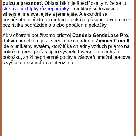
pulzu a presnosť
. Oblasť bikín je špecifická tým, že sa tu
stretávajú chĺpky rôznej hrúbky
– niektoré sú tmavšie a
silnejšie, iné svetlejšie a jemnejšie. Alexandrit sa
prispôsobuje týmto rozdielom a dokáže pôsobiť rovnomerne,
bez rizika podráždenia alebo popálenia pokožky.
Ak v ošetrení používame prístroj
Candela GentleLase Pro
,
ďalším benefitom je aj špeciálne chladenie
Zimmer Cryo 6
.
Ide o unikátny systém, ktorý fúka chladný vzduch priamo na
pokožku pred, počas aj po výstrele lasera – ten ochráni
pokožku, zníži nepríjemné pocity a zároveň umožní pracovať
s vyššou presnosťou a intenzitou.