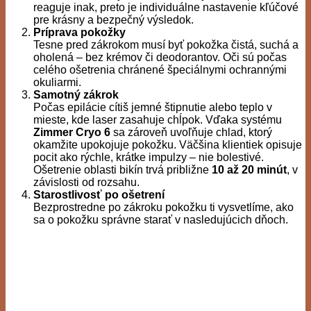
reaguje inak, preto je individuálne nastavenie kľúčové
pre krásny a bezpečný výsledok.
Príprava pokožky
Tesne pred zákrokom musí byť pokožka čistá, suchá a
oholená – bez krémov či deodorantov. Oči sú počas
celého ošetrenia chránené špeciálnymi ochrannými
okuliarmi.
Samotný zákrok
Počas epilácie cítiš jemné štipnutie alebo teplo v
mieste, kde laser zasahuje chĺpok. Vďaka systému
Zimmer Cryo 6
sa zároveň uvoľňuje chlad, ktorý
okamžite upokojuje pokožku. Väčšina klientiek opisuje
pocit ako rýchle, krátke impulzy – nie bolestivé.
Ošetrenie oblasti bikín trvá približne
10 až 20 minút
, v
závislosti od rozsahu.
Starostlivosť po ošetrení
Bezprostredne po zákroku pokožku ti vysvetlíme, ako
sa o pokožku správne starať v nasledujúcich dňoch.