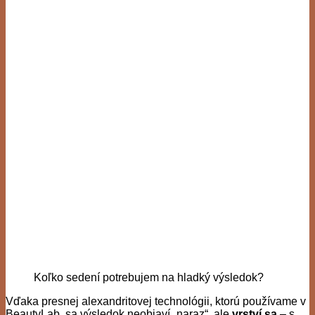
Koľko sedení potrebujem na hladký výsledok?
Vďaka presnej alexandritovej technológii, ktorú používame v
BeautyLab, sa výsledok neobjaví „naraz“, ale
vrství sa
– s