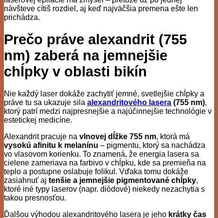
návšteve cítiš rozdiel, aj keď najväčšia premena ešte len
prichádza.
Prečo práve alexandrit (755
nm) zaberá na jemnejšie
chĺpky v oblasti bikín
Nie každý laser dokáže zachytiť jemné, svetlejšie chĺpky a
práve tu sa ukazuje sila
alexandritového lasera
(755 nm)
,
ktorý patrí medzi najpresnejšie a najúčinnejšie technológie v
estetickej medicíne.
Alexandrit pracuje na
vlnovej dĺžke 755 nm
, ktorá má
vysokú afinitu k melanínu
– pigmentu, ktorý sa nachádza
vo vlasovom korienku. To znamená, že energia lasera sa
cielene zameriava na farbivo v chĺpku, kde sa premieňa na
teplo a postupne oslabuje folikul. Vďaka tomu dokáže
zasiahnuť aj
tenšie a jemnejšie pigmentované chĺpky
,
ktoré iné typy laserov (napr. diódové) niekedy nezachytia s
takou presnosťou.
Ďalšou výhodou alexandritového lasera je jeho
krátky čas