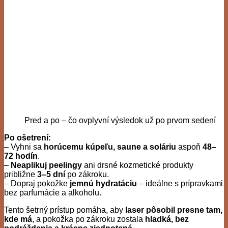
Pred a po – čo ovplyvní výsledok už po prvom sedení
Po ošetrení:
– Vyhni sa
horúcemu kúpeľu, saune a soláriu
aspoň
48–
72 hodín
.
–
Neaplikuj peelingy
ani drsné kozmetické produkty
približne
3–5 dní
po zákroku.
– Dopraj pokožke
jemnú hydratáciu
– ideálne s prípravkami
bez parfumácie a alkoholu.
Tento šetrný prístup pomáha, aby
laser pôsobil presne tam,
kde má
, a pokožka po zákroku zostala
hladká, bez