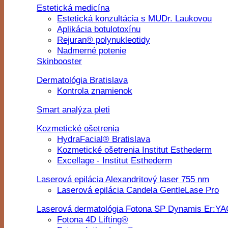
Estetická medicína
Estetická konzultácia s MUDr. Laukovou
Aplikácia botulotoxínu
Rejuran® polynukleotidy
Nadmerné potenie
Skinbooster
Dermatológia Bratislava
Kontrola znamienok
Smart analýza pleti
Kozmetické ošetrenia
HydraFacial® Bratislava
Kozmetické ošetrenia Institut Esthederm
Excellage - Institut Esthederm
Laserová epilácia Alexandritový laser 755 nm
Laserová epilácia Candela GentleLase Pro
Laserová dermatológia Fotona SP Dynamis Er:Y
Fotona 4D Lifting®