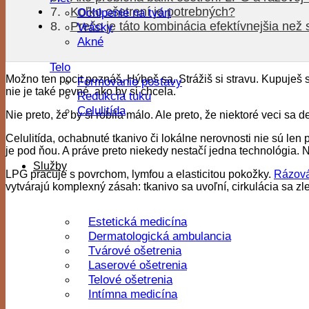
Koľko ošetrení je potrebných?
Ochlpenie na tvári
Prečo je táto kombinácia efektívnejšia ne
Vrásky
Akné
Telo
Možno ten pocit poznáš. Hýbeš sa. Strážiš si stravu. Kupuješ s
Formovanie postavy
nie je také pevné, ako by si chcela.
Redukcia tuku
Celulitída
Nie preto, že by si robila málo. Ale preto, že niektoré veci s
Celulitída, ochabnuté tkanivo či lokálne nerovnosti nie sú len
je pod ňou. A práve preto niekedy nestačí jedna technológia. Ni
Služby
LPG pracuje s povrchom, lymfou a elasticitou pokožky.
Rázová
vytvárajú komplexný zásah: tkanivo sa uvoľní, cirkulácia sa zl
Estetická medicína
Dermatologická ambulancia
Tvárové ošetrenia
Laserové ošetrenia
Telové ošetrenia
Intímna medicína