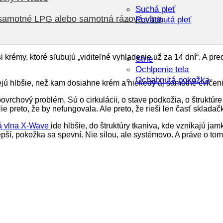
Suchá pleť
ž samotné LPG alebo samotná rázová vlna
Povädnutá pleť
i krémy, ktoré sľubujú „viditeľné vyhladenie už za 14 dní“. A pr
Strie
Ochlpenie tela
Ochabnutá pokožka
a dejú hlbšie, než kam dosiahne krém a niekedy aj samotné cvičen
 povrchový problém. Sú o cirkulácii, o stave podkožia, o štruktúr
e preto, že by nefungovala. Ale preto, že rieši len časť skladač
 vlna X-Wave
ide hlbšie, do štruktúry tkaniva, kde vznikajú ja
epší, pokožka sa spevní. Nie silou, ale systémovo. A práve o tom 