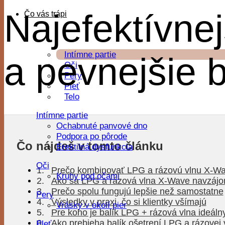
Najefektívne
Čo vás trápi
Intímne partie
a pevnejšie 
Oči
Pery
Pleť
Telo
Intímne partie
Ochabnuté panvové dno
Podpora po pôrode
Čo nájdeš v tomto článku
Erektilná dysfunkcia
Oči
Prečo kombinovať LPG a rázovú vlnu X-W
Kruhy pod očami
Ako sa LPG a rázová vlna X-Wave navzájo
Prečo spolu fungujú lepšie než samostatne
Pery
Výsledky v praxi, čo si klientky všímajú
Vrásky v okolí pier
Pre koho je balík LPG + rázová vlna ideáln
Ako prebieha balík ošetrení LPG a rázovej
Pleť