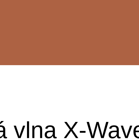
á vlna X-Wav