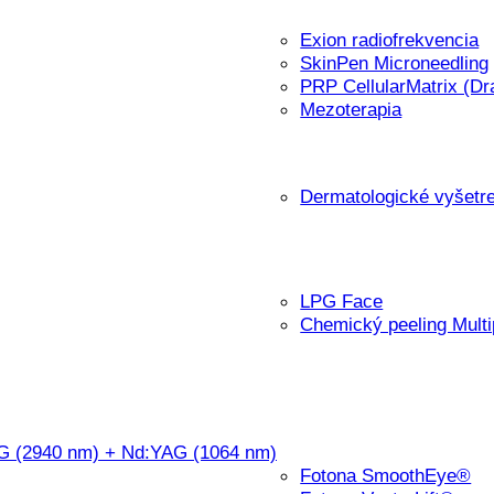
Exion radiofrekvencia
SkinPen Microneedling
PRP CellularMatrix (Dr
Mezoterapia
Dermatologické vyšetr
LPG Face
Chemický peeling Mult
AG (2940 nm) + Nd:YAG (1064 nm)
Fotona SmoothEye®