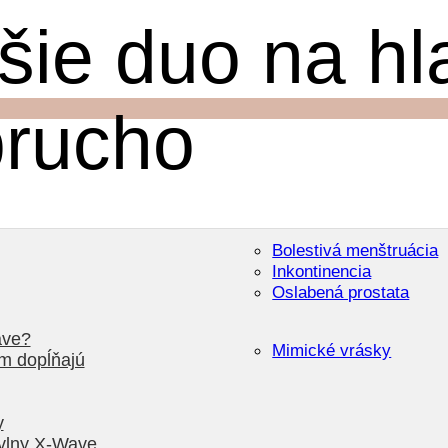
jšie duo na hl
brucho
Bolestivá menštruácia
Inkontinencia
Oslabená prostata
ave?
Mimické vrásky
m dopĺňajú
y
 vlny X-Wave