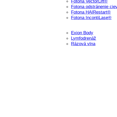
Fotona VectorLift®
Fotona odstránenie cie
Fotona HAIRestart®
Fotona IncontiLase®
Exion Body
Lymfodrenáž
Rázová vlna