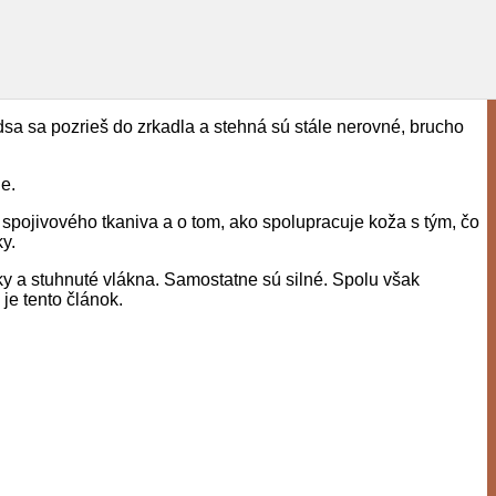
edsa sa pozrieš do zrkadla a stehná sú stále nerovné, brucho
ie.
e spojivového tkaniva a o tom, ako spolupracuje koža s tým, čo
ky.
mky a stuhnuté vlákna. Samostatne sú silné. Spolu však
je tento článok.