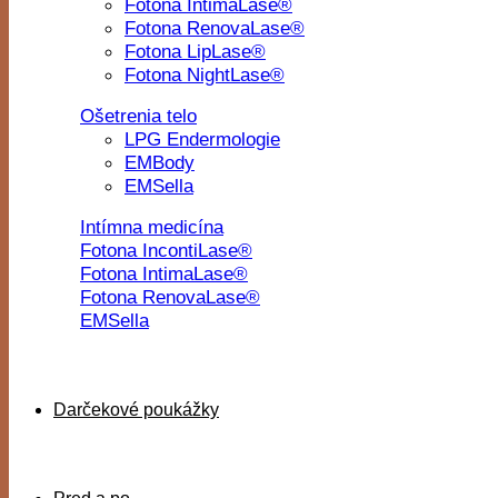
Fotona IntimaLase®
Fotona RenovaLase®
Fotona LipLase®
Fotona NightLase®
Ošetrenia telo
LPG Endermologie
EMBody
EMSella
Intímna medicína
Fotona IncontiLase®
Fotona IntimaLase®
Fotona RenovaLase®
EMSella
Darčekové poukážky