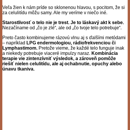
Veľa žien k nám príde so sklonenou hlavou, s pocitom, že si
za celulitídu môžu samy. Ale my veríme v niečo iné.
Starostlivosť o telo nie je trest. Je to láskavý akt k sebe.
Nezačíname od „čo je zlé“, ale od „čo tvoje telo potrebuje“.
Preto často kombinujeme rázovú vlnu aj s ďalšími metódami
– napríklad
LPG endermologiou, rádiofrekvenciou či
Lymphastimom.
Pretože vieme, že každé telo funguje inak
a niekedy potrebuje viaceré impulzy naraz.
Kombinácia
terapie vie zintenzívniť výsledok, a zároveň pomôže
riešiť nielen celulitídu, ale aj ochabnutie, opuchy alebo
únavu tkaniva.