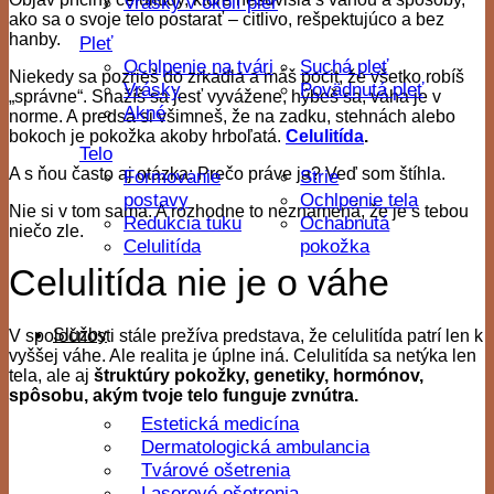
Vrásky v okolí pier
ako sa o svoje telo postarať – citlivo, rešpektujúco a bez
hanby.
Pleť
Ochlpenie na tvári
Suchá pleť
Niekedy sa pozrieš do zrkadla a máš pocit, že všetko robíš
Vrásky
Povädnutá pleť
„správne“. Snažíš sa jesť vyvážene, hýbeš sa, váha je v
Akné
norme. A predsa si všimneš, že na zadku, stehnách alebo
bokoch je pokožka akoby hrboľatá.
Celulitída
.
Telo
A s ňou často aj otázka: Prečo práve ja? Veď som štíhla.
Formovanie
Strie
postavy
Ochlpenie tela
Nie si v tom sama. A rozhodne to neznamená, že je s tebou
Redukcia tuku
Ochabnutá
niečo zle.
Celulitída
pokožka
Celulitída nie je o váhe
Služby
V spoločnosti stále prežíva predstava, že celulitída patrí len k
vyššej váhe. Ale realita je úplne iná. Celulitída sa netýka len
tela, ale aj
štruktúry pokožky, genetiky, hormónov,
spôsobu, akým tvoje telo funguje zvnútra.
Estetická medicína
Dermatologická ambulancia
Tvárové ošetrenia
Laserové ošetrenia