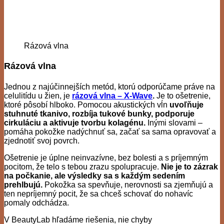
Rázová vlna
Rázová vlna
Jednou z najúčinnejších metód, ktorú odporúčame práve na
celulitídu u žien, je
rázová vlna – X-Wave
.
Je to ošetrenie,
ktoré pôsobí hlboko. Pomocou akustických vĺn
uvoľňuje
stuhnuté tkanivo, rozbíja tukové bunky, podporuje
cirkuláciu a aktivuje tvorbu kolagénu.
Inými slovami –
pomáha pokožke nadýchnuť sa, začať sa sama opravovať a
zjednotiť svoj povrch.
Ošetrenie je úplne neinvazívne, bez bolesti a s príjemným
pocitom, že telo s tebou zrazu spolupracuje.
Nie je to zázrak
na počkanie, ale výsledky sa s každým sedením
prehlbujú.
Pokožka sa spevňuje, nerovnosti sa zjemňujú a
ten nepríjemný pocit, že sa chceš schovať do nohavíc
pomaly odchádza.
V BeautyLab hľadáme riešenia, nie chyby