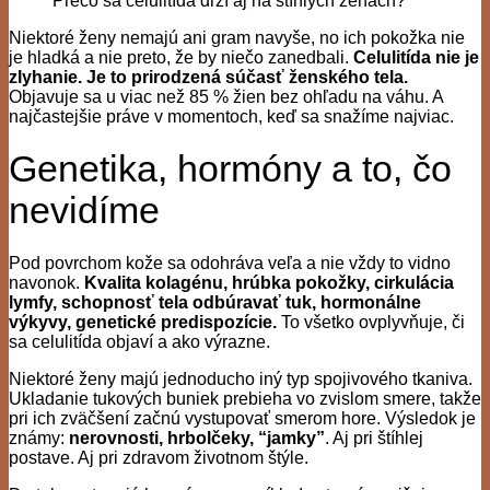
Prečo sa celulitída drží aj na štíhlych ženách?
Niektoré ženy nemajú ani gram navyše, no ich pokožka nie
je hladká a nie preto, že by niečo zanedbali.
Celulitída nie je
zlyhanie. Je to prirodzená súčasť ženského tela.
Objavuje sa u viac než 85 % žien bez ohľadu na váhu. A
najčastejšie práve v momentoch, keď sa snažíme najviac.
Genetika, hormóny a to, čo
nevidíme
Pod povrchom kože sa odohráva veľa a nie vždy to vidno
navonok.
Kvalita kolagénu, hrúbka pokožky, cirkulácia
lymfy, schopnosť tela odbúravať tuk, hormonálne
výkyvy, genetické predispozície.
To všetko ovplyvňuje, či
sa celulitída objaví a ako výrazne.
Niektoré ženy majú jednoducho iný typ spojivového tkaniva.
Ukladanie tukových buniek prebieha vo zvislom smere, takže
pri ich zväčšení začnú vystupovať smerom hore. Výsledok je
známy:
nerovnosti, hrbolčeky, “jamky”
. Aj pri štíhlej
postave. Aj pri zdravom životnom štýle.