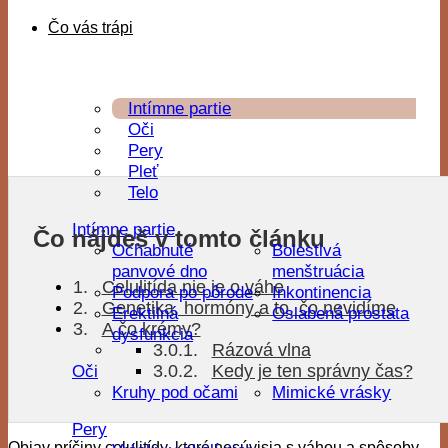
Čo vás trápi
Intímne partie
Oči
Pery
Pleť
Telo
Intímne partie
Čo nájdeš v tomto článku
Ochabnuté
Bolestivá
panvové dno
menštruácia
Celulitída nie je o váhe
Podpora po pôrode
Inkontinencia
Genetika, hormóny a to, čo nevidíme
Erektilná
Oslabená prostata
A čo krémy?
dysfunkcia
Rázová vlna
Kedy je ten správny čas?
Oči
Kruhy pod očami
Mimické vrásky
Pery
Objav príčiny celulitídy, ktoré nesúvisia s váhou a spôsoby,