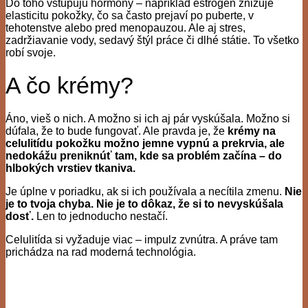
Do toho vstupujú hormóny – napríklad estrogén znižuje
elasticitu pokožky, čo sa často prejaví po puberte, v
tehotenstve alebo pred menopauzou. Ale aj stres,
zadržiavanie vody, sedavý štýl práce či dlhé státie. To všetko
robí svoje.
A čo krémy?
Áno, vieš o nich. A možno si ich aj pár vyskúšala. Možno si
dúfala, že to bude fungovať. Ale pravda je, že
krémy na
celulitídu pokožku možno jemne vypnú a prekrvia, ale
nedokážu preniknúť tam, kde sa problém začína – do
hlbokých vrstiev tkaniva.
Je úplne v poriadku, ak si ich používala a necítila zmenu.
Nie
je to tvoja chyba. Nie je to dôkaz, že si to nevyskúšala
dosť.
Len to jednoducho nestačí.
Celulitída si vyžaduje viac – impulz zvnútra. A práve tam
prichádza na rad moderná technológia.