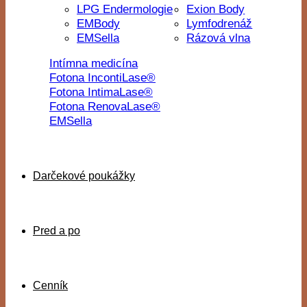
LPG Endermologie
Exion Body
EMBody
Lymfodrenáž
EMSella
Rázová vlna
Intímna medicína
Fotona IncontiLase®
Fotona IntimaLase®
Fotona RenovaLase®
EMSella
Darčekové poukážky
Pred a po
Cenník