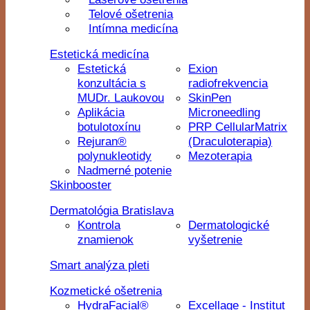
Telové ošetrenia
Intímna medicína
Estetická medicína
Estetická
Exion
konzultácia s
radiofrekvencia
MUDr. Laukovou
SkinPen
Aplikácia
Microneedling
botulotoxínu
PRP CellularMatrix
Rejuran®
(Draculoterapia)
polynukleotidy
Mezoterapia
Nadmerné potenie
Skinbooster
Dermatológia Bratislava
Kontrola
Dermatologické
znamienok
vyšetrenie
Smart analýza pleti
Kozmetické ošetrenia
HydraFacial®
Excellage - Institut