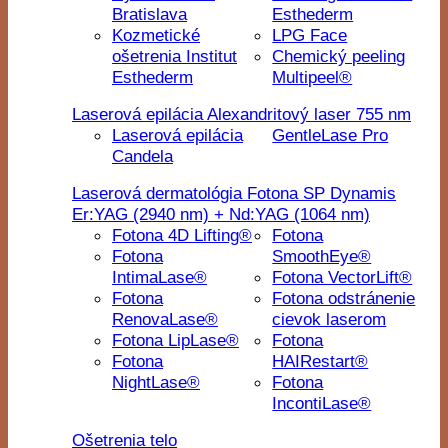
Bratislava
Esthederm
Kozmetické
LPG Face
ošetrenia Institut
Chemický peeling
Esthederm
Multipeel®
Laserová epilácia Alexandritový laser 755 nm
Laserová epilácia
GentleLase Pro
Candela
Laserová dermatológia Fotona SP Dynamis
Er:YAG (2940 nm) + Nd:YAG (1064 nm)
Fotona 4D Lifting®
Fotona
Fotona
SmoothEye®
IntimaLase®
Fotona VectorLift®
Fotona
Fotona odstránenie
RenovaLase®
cievok laserom
Fotona LipLase®
Fotona
Fotona
HAIRestart®
NightLase®
Fotona
IncontiLase®
Ošetrenia telo